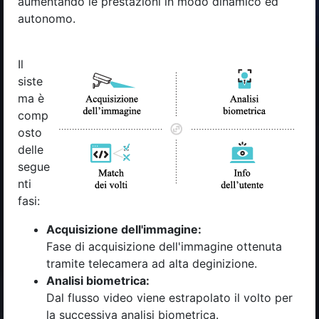
aumentando le prestazioni in modo dinamico ed
autonomo.
Il
siste
ma è
comp
osto
delle
segue
nti
fasi:
Acquisizione dell'immagine:
Fase di acquisizione dell'immagine ottenuta
tramite telecamera ad alta deginizione.
Analisi biometrica:
Dal flusso video viene estrapolato il volto per
la successiva analisi biometrica.