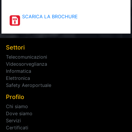
SCARICA LA BROCHURE
Settori
Telecomunicazioni
Videosorveglianza
Informatica
Elettronica
Safety Aeroportuale
Profilo
Chi siamo
Dove siamo
Servizi
Certificati